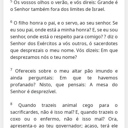
5
Os vossos olhos o verão, e vós direis: Grande é
o Senhor também fora dos limites de Israel.
6
O filho honra o pai, e o servo, ao seu senhor. Se
eu sou pai, onde está a minha honra? E, se eu sou
senhor, onde está o respeito para comigo? ? diz o
Senhor dos Exércitos a vós outros, ó sacerdotes
que desprezais o meu nome. Vós dizeis: Em que
desprezamos nós o teu nome?
7
Ofereceis sobre o meu altar pão imundo e
ainda perguntais: Em que te havemos
profanado? Nisto, que pensais: A mesa do
Senhor é desprezível.
8
Quando trazeis animal cego para o
sacrificardes, não é isso mal? E, quando trazeis o
coxo ou o enfermo, não é isso mal? Ora,
apresenta-o ao teu governador; acaso, terá ele