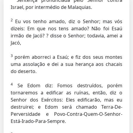
Sentença pronunciada pelo Senhor contra
Israel, por intermédio de Malaquias.
2
Eu vos tenho amado, diz o Senhor; mas vós
dizeis: Em que nos tens amado? Não foi Esaú
irmão de Jacó? ? disse o Senhor; todavia, amei a
Jacó,
3
porém aborreci a Esaú; e fiz dos seus montes
uma assolação e dei a sua herança aos chacais
do deserto.
4
Se Edom diz: Fomos destruídos, porém
tornaremos a edificar as ruínas, então, diz o
Senhor dos Exércitos: Eles edificarão, mas eu
destruirei; e Edom será chamado Terra-De-
Perversidade e Povo-Contra-Quem-O-Senhor-
Está-Irado-Para-Sempre.