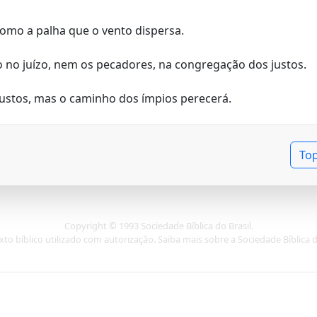
omo a palha que o vento dispersa.
o no juízo, nem os pecadores, na congregação dos justos.
ustos, mas o caminho dos ímpios perecerá.
To
Copyright © 1993 Sociedade Bíblica do Brasil.
xto bíblico utilizado com autorização. Saiba mais sobre a Sociedade Bíblica 