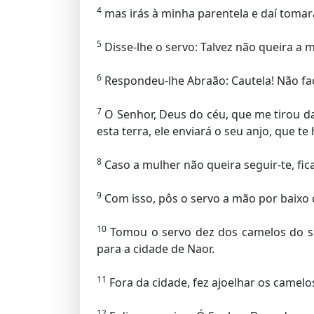
4
mas irás à minha parentela e daí tomar
5
Disse-lhe o servo: Talvez não queira a m
6
Respondeu-lhe Abraão: Cautela! Não faça
7
O Senhor, Deus do céu, que me tirou da 
esta terra, ele enviará o seu anjo, que t
8
Caso a mulher não queira seguir-te, fic
9
Com isso, pôs o servo a mão por baixo d
10
Tomou o servo dez dos camelos do se
para a cidade de Naor.
11
Fora da cidade, fez ajoelhar os camelo
12