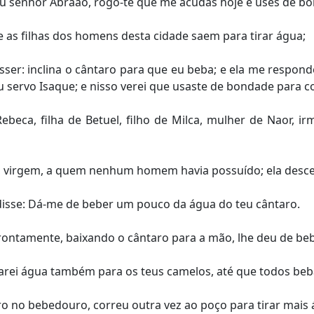
eu senhor Abraão, rogo-te que me acudas hoje e uses de 
e as filhas dos homens desta cidade saem para tirar água;
ser: inclina o cântaro para que eu beba; e ela me responde
eu servo Isaque; e nisso verei que usaste de bondade para 
ebeca, filha de Betuel, filho de Milca, mulher de Naor, 
 virgem, a quem nenhum homem havia possuído; ela desceu 
 disse: Dá-me de beber um pouco da água do teu cântaro.
rontamente, baixando o cântaro para a mão, lhe deu de beb
irarei água também para os teus camelos, até que todos be
 no bebedouro, correu outra vez ao poço para tirar mais á