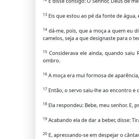
E disse consigo: Ó Senhor, Deus de m
13
Eis que estou ao pé da fonte de água, 
14
dá-me, pois, que a moça a quem eu dis
camelos, seja a que designaste para o t
15
Considerava ele ainda, quando saiu R
ombro.
16
A moça era mui formosa de aparência,
17
Então, o servo saiu-lhe ao encontro e
18
Ela respondeu: Bebe, meu senhor. E, p
19
Acabando ela de dar a beber, disse: T
20
E, apressando-se em despejar o cântaro