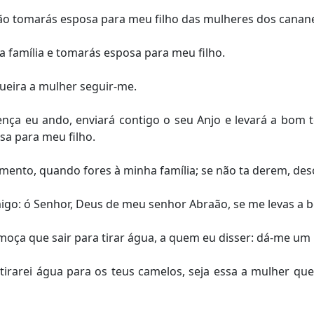
ão tomarás esposa para meu filho das mulheres dos cananeu
a família e tomarás esposa para meu filho.
ueira a mulher seguir-me.
ença eu ando, enviará contigo o seu Anjo e levará a bom 
sa para meu filho.
mento, quando fores à minha família; se não ta derem, de
omigo: ó Senhor, Deus de meu senhor Abraão, se me levas a
 moça que sair para tirar água, a quem eu disser: dá-me um
irarei água para os teus camelos, seja essa a mulher qu