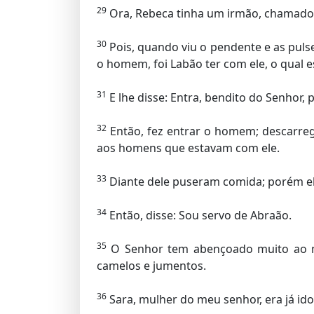
29
Ora, Rebeca tinha um irmão, chamado 
30
Pois, quando viu o pendente e as pulse
o homem, foi Labão ter com ele, o qual e
31
E lhe disse: Entra, bendito do Senhor, p
32
Então, fez entrar o homem; descarreg
aos homens que estavam com ele.
33
Diante dele puseram comida; porém el
34
Então, disse: Sou servo de Abraão.
35
O Senhor tem abençoado muito ao meu
camelos e jumentos.
36
Sara, mulher do meu senhor, era já ido