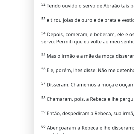
52
Tendo ouvido o servo de Abraão tais p
53
e tirou joias de ouro e de prata e ves
54
Depois, comeram, e beberam, ele e o
servo: Permiti que eu volte ao meu senho
55
Mas o irmão e a mãe da moça disseram:
56
Ele, porém, lhes disse: Não me detenh
57
Disseram: Chamemos a moça e ouçamo
58
Chamaram, pois, a Rebeca e lhe pergu
59
Então, despediram a Rebeca, sua irmã,
60
Abençoaram a Rebeca e lhe disseram: 