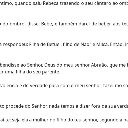
timo, quando saiu Rebeca trazendo o seu cântaro ao ombro
o do ombro, disse: Bebe, e também darei de beber aos teu
a respondeu: Filha de Betuel, filho de Naor e Milca. Então, 
 bendisse ao Senhor, Deus do meu senhor Abraão, que me 
or uma filha do seu parente.
evolência e de verdade para com o meu senhor, fazei-mo sab
to procede do Senhor, nada temos a dizer fora da sua verd
i-te; seja ela a mulher do filho do teu senhor, segundo a p