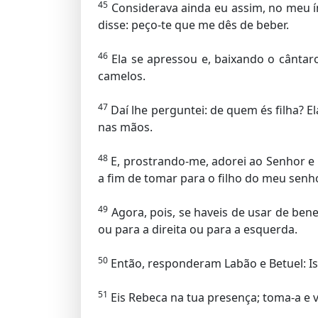
45
Considerava ainda eu assim, no meu ín
disse: peço-te que me dês de beber.
46
Ela se apressou e, baixando o cântar
camelos.
47
Daí lhe perguntei: de quem és filha? El
nas mãos.
48
E, prostrando-me, adorei ao Senhor e
a fim de tomar para o filho do meu senh
49
Agora, pois, se haveis de usar de ben
ou para a direita ou para a esquerda.
50
Então, responderam Labão e Betuel: Is
51
Eis Rebeca na tua presença; toma-a e va