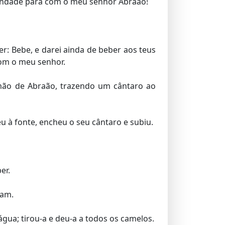
bondade para com o meu senhor Abraão!
r: Bebe, e darei ainda de beber aos teus
com o meu senhor.
irmão de Abraão, trazendo um cântaro ao
à fonte, encheu o seu cântaro e subiu.
er.
bam.
gua; tirou-a e deu-a a todos os camelos.