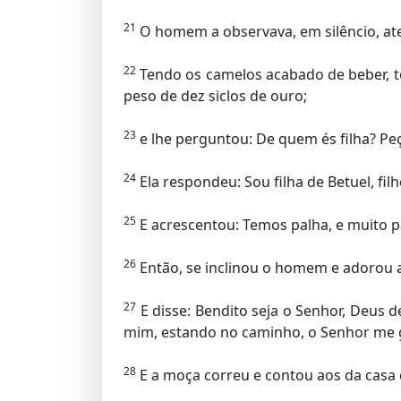
21
O homem a observava, em silêncio, ate
22
Tendo os camelos acabado de beber, t
peso de dez siclos de ouro;
23
e lhe perguntou: De quem és filha? Peç
24
Ela respondeu: Sou filha de Betuel, filh
25
E acrescentou: Temos palha, e muito pa
26
Então, se inclinou o homem e adorou 
27
E disse: Bendito seja o Senhor, Deus 
mim, estando no caminho, o Senhor me g
28
E a moça correu e contou aos da casa 