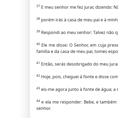
37
E meu senhor me fez jurar, dizendo: N
38
porém irás à casa de meu pai e à minh
39
Respondi ao meu senhor: Talvez não q
40
Ele me disse: O Senhor, em cuja pres
família e da casa de meu pai, tomes espo
41
Então, serás desobrigado do meu jura
42
Hoje, pois, cheguei à fonte e disse c
43
eis-me agora junto à fonte de água; a
44
e ela me responder: Bebe, e também t
senhor.