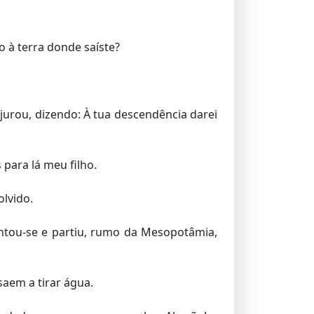
o à terra donde saíste?
 jurou, dizendo: À tua descendência darei
 para lá meu filho.
olvido.
ntou-se e partiu, rumo da Mesopotâmia,
saem a tirar água.